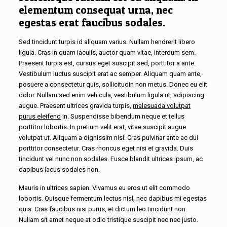
elementum consequat urna, nec
egestas erat faucibus sodales.
Sed tincidunt turpis id aliquam varius. Nullam hendrerit libero
ligula. Cras in quam iaculis, auctor quam vitae, interdum sem.
Praesent turpis est, cursus eget suscipit sed, porttitor a ante.
Vestibulum luctus suscipit erat ac semper. Aliquam quam ante,
posuere a consectetur quis, sollicitudin non metus. Donec eu elit
dolor. Nullam sed enim vehicula, vestibulum ligula ut, adipiscing
augue. Praesent ultrices gravida turpis,
malesuada volutpat
purus eleifend
in. Suspendisse bibendum neque et tellus
porttitor lobortis. In pretium velit erat, vitae suscipit augue
volutpat ut. Aliquam a dignissim nisi. Cras pulvinar ante ac dui
porttitor consectetur. Cras rhoncus eget nisi et gravida. Duis
tincidunt vel nunc non sodales. Fusce blandit ultrices ipsum, ac
dapibus lacus sodales non.
Mauris in ultrices sapien. Vivamus eu eros ut elit commodo
lobortis. Quisque fermentum lectus nisl, nec dapibus mi egestas
quis. Cras faucibus nisi purus, et dictum leo tincidunt non.
Nullam sit amet neque at odio tristique suscipit nec nec justo.