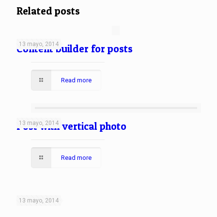
Related posts
13 mayo, 2014
Content builder for posts
Read more
13 mayo, 2014
Post with vertical photo
Read more
13 mayo, 2014