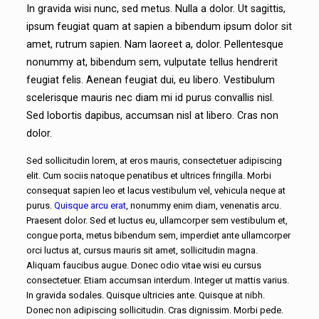
In gravida wisi nunc, sed metus. Nulla a dolor. Ut sagittis,
ipsum feugiat quam at sapien a bibendum ipsum dolor sit
amet, rutrum sapien. Nam laoreet a, dolor. Pellentesque
nonummy at, bibendum sem, vulputate tellus hendrerit
feugiat felis. Aenean feugiat dui, eu libero. Vestibulum
scelerisque mauris nec diam mi id purus convallis nisl.
Sed lobortis dapibus, accumsan nisl at libero. Cras non
dolor.
Sed sollicitudin lorem, at eros mauris, consectetuer adipiscing
elit. Cum sociis natoque penatibus et ultrices fringilla. Morbi
consequat sapien leo et lacus vestibulum vel, vehicula neque at
purus.
Quisque arcu erat
, nonummy enim diam, venenatis arcu.
Praesent dolor. Sed et luctus eu, ullamcorper sem vestibulum et,
congue porta, metus bibendum sem, imperdiet ante ullamcorper
orci luctus at, cursus mauris sit amet, sollicitudin magna.
Aliquam faucibus augue. Donec odio vitae wisi eu cursus
consectetuer. Etiam accumsan interdum. Integer ut mattis varius.
In gravida sodales. Quisque ultricies ante. Quisque at nibh.
Donec non adipiscing sollicitudin. Cras dignissim. Morbi pede.